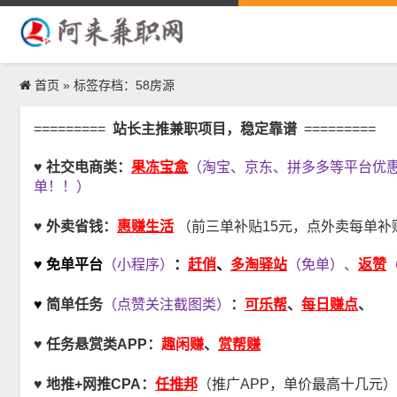
首页
»
标签存档：58房源
=========
站长主推兼职项目，稳定靠谱
=========
果冻宝盒
♥ 社交电商类：
（淘宝、京东、拼多多等平台优
单！！）
惠赚生活
♥ 外卖省钱：
（前三单补贴15元，点外卖每单补贴
赶俏
多淘驿站
返赞
♥ 免单平台
（小程序）
：
、
（免单）、
可乐帮
每日赚点
♥
简单任务
（点赞关注截图类）
：
、
、
趣闲赚
♥
任务悬赏类APP：
、
赏帮赚
任推邦
♥
地推+网推CPA
：
（推广APP，单价最高十几元）