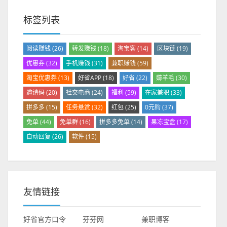
标签列表
阅读赚钱
(26)
转发赚钱
(18)
淘宝客
(14)
区块链
(19)
优惠券
(32)
手机赚钱
(31)
兼职赚钱
(59)
淘宝优惠券
(13)
好省APP
(18)
好省
(22)
薅羊毛
(30)
邀请码
(20)
社交电商
(24)
福利
(59)
在家兼职
(33)
拼多多
(15)
任务悬赏
(32)
红包
(25)
0元购
(37)
免单
(44)
免单群
(16)
拼多多免单
(14)
果冻宝盒
(17)
自动回复
(26)
软件
(15)
友情链接
好省官方口令
芬芬网
兼职博客