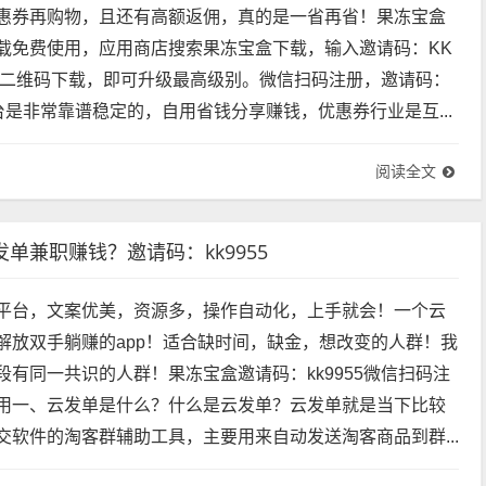
惠券再购物，且还有高额返佣，真的是一省再省！果冻宝盒
载免费使用，应用商店搜索果冻宝盒下载，输入邀请码：KK
下方二维码下载，即可升级最高级别。微信扫码注册，邀请码：
平台是非常靠谱稳定的，自用省钱分享赚钱，优惠券行业是互...
阅读全文
兼职赚钱？邀请码：kk9955
平台，文案优美，资源多，操作自动化，上手就会！一个云
解放双手躺赚的app！适合缺时间，缺金，想改变的人群！我
段有同一共识的人群！果冻宝盒邀请码：kk9955微信扫码注
用一、云发单是什么？什么是云发单？云发单就是当下比较
交软件的淘客群辅助工具，主要用来自动发送淘客商品到群...