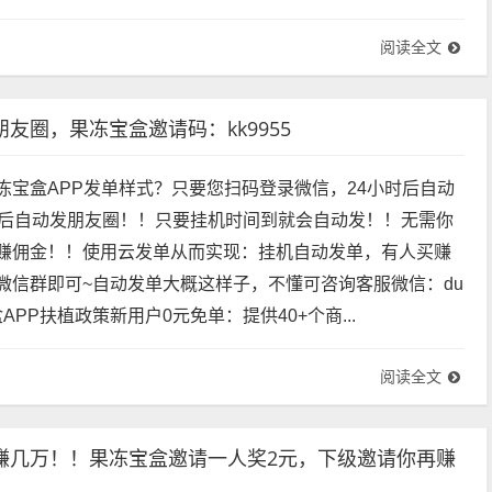
案，图片等素材，视频待定。④发单成本云发单：免费提...
阅读全文
圈，果冻宝盒邀请码：kk9955
冻宝盒APP发单样式？只要您扫码登录微信，24小时后自动
时后自动发朋友圈！！只要挂机时间到就会自动发！！无需你
赚佣金！！使用云发单从而实现：挂机自动发单，有人买赚
微信群即可~自动发单大概这样子，不懂可咨询客服微信：du
宝盒APP扶植政策新用户0元免单：提供40+个商...
阅读全文
赚几万！！果冻宝盒邀请一人奖2元，下级邀请你再赚