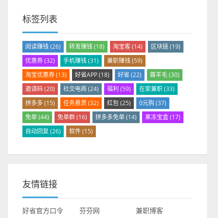
标签列表
阅读赚钱
(26)
转发赚钱
(18)
淘宝客
(14)
区块链
(19)
优惠券
(32)
手机赚钱
(31)
兼职赚钱
(59)
淘宝优惠券
(13)
好省APP
(18)
好省
(22)
薅羊毛
(30)
邀请码
(20)
社交电商
(24)
福利
(59)
在家兼职
(33)
拼多多
(15)
任务悬赏
(32)
红包
(25)
0元购
(37)
免单
(44)
免单群
(16)
拼多多免单
(14)
果冻宝盒
(17)
自动回复
(26)
软件
(15)
友情链接
好省官方口令
芬芬网
兼职博客