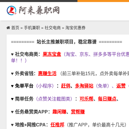
首页
手机兼职
社交电商
淘宝优惠券
»
»
»
=========
站长主推兼职项目，稳定靠谱
=========
果冻宝盒
♥ 社交电商类：
（淘宝、京东、拼多多等平台优
单！！）
惠赚生活
♥ 外卖省钱：
（前三单补贴15元，点外卖每单补贴
赶俏
多淘驿站
返赞
♥ 免单平台
（小程序）
：
、
（免单）、
可乐帮
每日赚点
♥
简单任务
（点赞关注截图类）
：
、
、
趣闲赚
♥
任务悬赏类APP：
、
赏帮赚
任推邦
♥
地推+网推CPA
：
（推广APP，单价最高十几元）