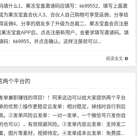
填什么1、果冻宝盒邀请码应填写：kk99552、填写上面邀
成为果冻宝盒合伙人3、合伙人自己购物可享受返佣，分享给
得返佣4、分享的朋友多了升级为总裁二、果冻宝盒会员注册
载果冻宝盒APP后，点击注册新用户，会要求填写邀请码。填
码：kk9955，并点击确认。这样注册就可以...
阅读全文
这两个平台的
发单兼职赚钱的项目！！阿来这边可以给大家提供两个平台
单的优势①操作更稳定云发单：相对稳定，掉线时自行到后
高。②发单风险云发单：一对一发单，一个微信号只发你自
的也可以），有效规避风险。③发单内容云发单：支持发二