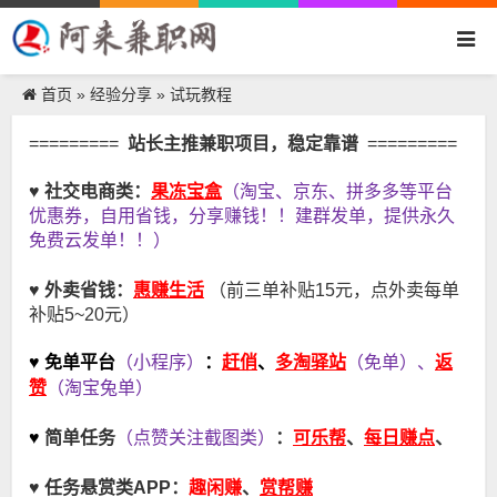
首页
经验分享
试玩教程
»
»
=========
站长主推兼职项目，稳定靠谱
=========
果冻宝盒
♥ 社交电商类：
（淘宝、京东、拼多多等平台
优惠券，自用省钱，分享赚钱！！建群发单，提供永久
免费云发单！！）
惠赚生活
♥ 外卖省钱：
（前三单补贴15元，点外卖每单
补贴5~20元）
赶俏
多淘驿站
返
♥ 免单平台
（小程序）
：
、
（免单）、
赞
（淘宝兔单）
可乐帮
每日赚点
♥
简单任务
（点赞关注截图类）
：
、
、
趣闲赚
♥
任务悬赏类APP：
、
赏帮赚