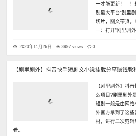
剧里剧外更新啦！
一才能更新！！！
剧最大平台“剧里
切片，图文带货，
一：打开“剧里剧外
0
2023年11月25日
3997 views
【剧里剧外】抖音快手短剧文小说挂载分享赚钱教
【剧里剧外】抖音
么项目?剧里剧外
短剧一般是由网络
外官方拿到了这些
材，进行二次剪辑