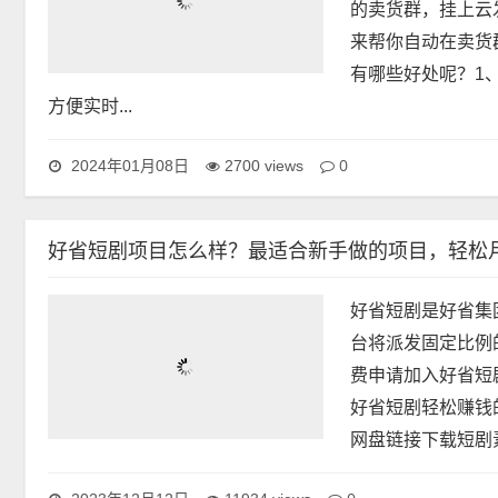
的卖货群，挂上云
来帮你自动在卖货
有哪些好处呢？1
方便实时...
0
2024年01月08日
2700 views
好省短剧项目怎么样？最适合新手做的项目，轻松月
好省短剧是好省集
台将派发固定比例
费申请加入好省短
好省短剧轻松赚钱的
网盘链接下载短剧素