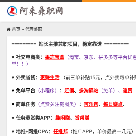
首页
代理兼职
»
=========
站长主推兼职项目，稳定靠谱
=========
果冻宝盒
♥ 社交电商类：
（淘宝、京东、拼多多等平台优
单！！）
惠赚生活
♥ 外卖省钱：
（前三单补贴15元，点外卖每单补贴
赶俏
多淘驿站
返赞
♥ 免单平台
（小程序）
：
、
（免单）、
可乐帮
每日赚点
♥
简单任务
（点赞关注截图类）
：
、
、
趣闲赚
♥
任务悬赏类APP：
、
赏帮赚
任推邦
♥
地推+网推CPA
：
（推广APP，单价最高十几元）