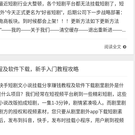
！！大家及时更新，更新后改为“好省短剧”，苹果手机要礼拜
最近短剧行业大整顿，各个短剧平台都无法挂载短剧了，短
剧外”今天正式更名为“好省短剧”，后期公司下一步战略部署：
电商板块。到时候都会上架！！！更新方法如下更新方法
”——我的——关于我们——清空缓存——退出重新进——...
阅读全文
程及软件下载，新手入门教程攻略
快手短剧文小说挂载分享赚钱教程及软件下载剧里剧外是什
是什么项目？我们经常在短视频平台刷到一些精彩短剧，这些
小说改版拍成短剧，一集1-3分钟，剧情紧凑吸人。而剧里剧
剧方的授权和视频素材，您只要从剧里剧外app下载短剧素
后，发布到抖音，快手，发布时挂载小程序，用户刷到视频