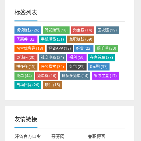
标签列表
阅读赚钱
(26)
转发赚钱
(18)
淘宝客
(14)
区块链
(19)
优惠券
(32)
手机赚钱
(31)
兼职赚钱
(59)
淘宝优惠券
(13)
好省APP
(18)
好省
(22)
薅羊毛
(30)
邀请码
(20)
社交电商
(24)
福利
(59)
在家兼职
(33)
拼多多
(15)
任务悬赏
(32)
红包
(25)
0元购
(37)
免单
(44)
免单群
(16)
拼多多免单
(14)
果冻宝盒
(17)
自动回复
(26)
软件
(15)
友情链接
好省官方口令
芬芬网
兼职博客